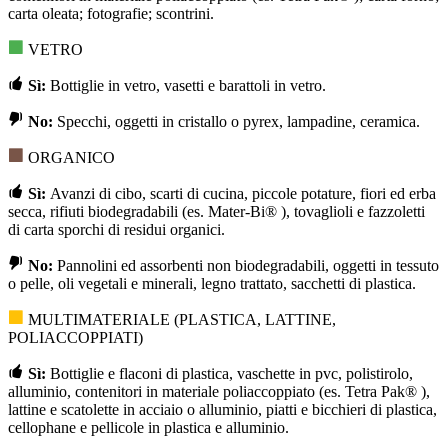
carta oleata; fotografie; scontrini.
VETRO
Sì:
Bottiglie in vetro, vasetti e barattoli in vetro.
No:
Specchi, oggetti in cristallo o pyrex, lampadine, ceramica.
ORGANICO
Sì:
Avanzi di cibo, scarti di cucina, piccole potature, fiori ed erba
secca, rifiuti biodegradabili (es. Mater-Bi® ), tovaglioli e fazzoletti
di carta sporchi di residui organici.
No:
Pannolini ed assorbenti non biodegradabili, oggetti in tessuto
o pelle, oli vegetali e minerali, legno trattato, sacchetti di plastica.
MULTIMATERIALE (PLASTICA, LATTINE,
POLIACCOPPIATI)
Sì:
Bottiglie e flaconi di plastica, vaschette in pvc, polistirolo,
alluminio, contenitori in materiale poliaccoppiato (es. Tetra Pak® ),
lattine e scatolette in acciaio o alluminio, piatti e bicchieri di plastica,
cellophane e pellicole in plastica e alluminio.