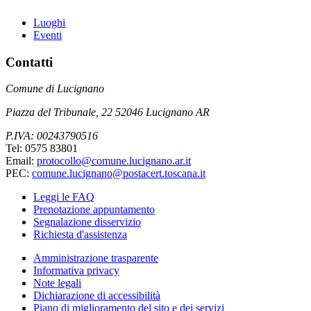
Luoghi
Eventi
Contatti
Comune di Lucignano
Piazza del Tribunale, 22 52046 Lucignano AR
P.IVA: 00243790516
Tel: 0575 83801
Email:
protocollo@comune.lucignano.ar.it
PEC:
comune.lucignano@postacert.toscana.it
Leggi le FAQ
Prenotazione appuntamento
Segnalazione disservizio
Richiesta d'assistenza
Amministrazione trasparente
Informativa privacy
Note legali
Dichiarazione di accessibilità
Piano di miglioramento del sito e dei servizi