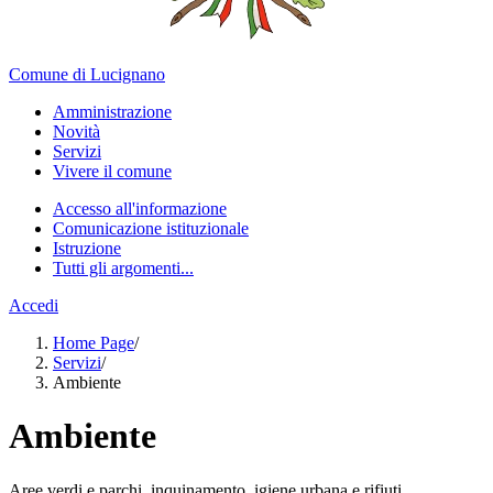
Comune di Lucignano
Amministrazione
Novità
Servizi
Vivere il comune
Accesso all'informazione
Comunicazione istituzionale
Istruzione
Tutti gli argomenti...
Accedi
Home Page
/
Servizi
/
Ambiente
Ambiente
Aree verdi e parchi, inquinamento, igiene urbana e rifiuti.