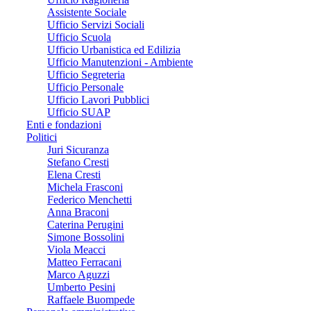
Assistente Sociale
Ufficio Servizi Sociali
Ufficio Scuola
Ufficio Urbanistica ed Edilizia
Ufficio Manutenzioni - Ambiente
Ufficio Segreteria
Ufficio Personale
Ufficio Lavori Pubblici
Ufficio SUAP
Enti e fondazioni
Politici
Juri Sicuranza
Stefano Cresti
Elena Cresti
Michela Frasconi
Federico Menchetti
Anna Braconi
Caterina Perugini
Simone Bossolini
Viola Meacci
Matteo Ferracani
Marco Aguzzi
Umberto Pesini
Raffaele Buompede