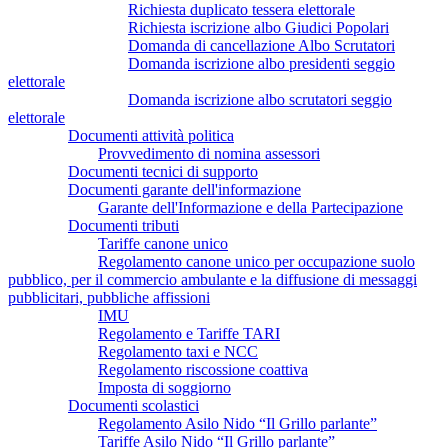
Richiesta duplicato tessera elettorale
Richiesta iscrizione albo Giudici Popolari
Domanda di cancellazione Albo Scrutatori
Domanda iscrizione albo presidenti seggio
elettorale
Domanda iscrizione albo scrutatori seggio
elettorale
Documenti attività politica
Provvedimento di nomina assessori
Documenti tecnici di supporto
Documenti garante dell'informazione
Garante dell'Informazione e della Partecipazione
Documenti tributi
Tariffe canone unico
Regolamento canone unico per occupazione suolo
pubblico, per il commercio ambulante e la diffusione di messaggi
pubblicitari, pubbliche affissioni
IMU
Regolamento e Tariffe TARI
Regolamento taxi e NCC
Regolamento riscossione coattiva
Imposta di soggiorno
Documenti scolastici
Regolamento Asilo Nido “Il Grillo parlante”
Tariffe Asilo Nido “Il Grillo parlante”