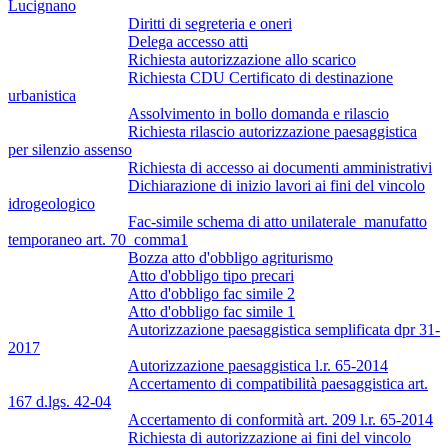
Lucignano
Diritti di segreteria e oneri
Delega accesso atti
Richiesta autorizzazione allo scarico
Richiesta CDU Certificato di destinazione
urbanistica
Assolvimento in bollo domanda e rilascio
Richiesta rilascio autorizzazione paesaggistica
per silenzio assenso
Richiesta di accesso ai documenti amministrativi
Dichiarazione di inizio lavori ai fini del vincolo
idrogeologico
Fac-simile schema di atto unilaterale_manufatto
temporaneo art. 70_comma1
Bozza atto d'obbligo agriturismo
Atto d'obbligo tipo precari
Atto d'obbligo fac simile 2
Atto d'obbligo fac simile 1
Autorizzazione paesaggistica semplificata dpr 31-
2017
Autorizzazione paesaggistica l.r. 65-2014
Accertamento di compatibilità paesaggistica art.
167 d.lgs. 42-04
Accertamento di conformità art. 209 l.r. 65-2014
Richiesta di autorizzazione ai fini del vincolo