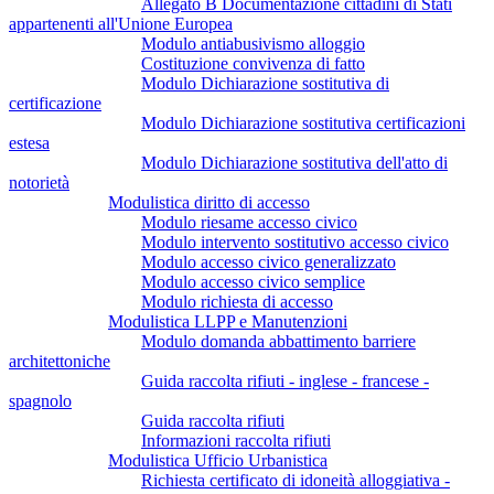
Allegato B Documentazione cittadini di Stati
appartenenti all'Unione Europea
Modulo antiabusivismo alloggio
Costituzione convivenza di fatto
Modulo Dichiarazione sostitutiva di
certificazione
Modulo Dichiarazione sostitutiva certificazioni
estesa
Modulo Dichiarazione sostitutiva dell'atto di
notorietà
Modulistica diritto di accesso
Modulo riesame accesso civico
Modulo intervento sostitutivo accesso civico
Modulo accesso civico generalizzato
Modulo accesso civico semplice
Modulo richiesta di accesso
Modulistica LLPP e Manutenzioni
Modulo domanda abbattimento barriere
architettoniche
Guida raccolta rifiuti - inglese - francese -
spagnolo
Guida raccolta rifiuti
Informazioni raccolta rifiuti
Modulistica Ufficio Urbanistica
Richiesta certificato di idoneità alloggiativa -