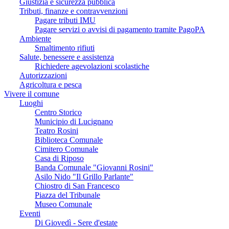
Giustizia e sicurezza pubblica
Tributi, finanze e contravvenzioni
Pagare tributi IMU
Pagare servizi o avvisi di pagamento tramite PagoPA
Ambiente
Smaltimento rifiuti
Salute, benessere e assistenza
Richiedere agevolazioni scolastiche
Autorizzazioni
Agricoltura e pesca
Vivere il comune
Luoghi
Centro Storico
Municipio di Lucignano
Teatro Rosini
Biblioteca Comunale
Cimitero Comunale
Casa di Riposo
Banda Comunale "Giovanni Rosini"
Asilo Nido "Il Grillo Parlante"
Chiostro di San Francesco
Piazza del Tribunale
Museo Comunale
Eventi
Di Giovedì - Sere d'estate