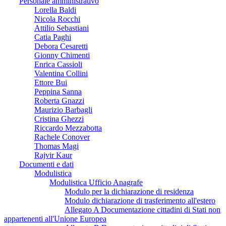
Personale amministrativo
Lorella Baldi
Nicola Rocchi
Attilio Sebastiani
Catia Paghi
Debora Cesaretti
Gionny Chimenti
Enrica Cassioli
Valentina Collini
Ettore Bui
Peppina Sanna
Roberta Gnazzi
Maurizio Barbagli
Cristina Ghezzi
Riccardo Mezzabotta
Rachele Conover
Thomas Magi
Rajvir Kaur
Documenti e dati
Modulistica
Modulistica Ufficio Anagrafe
Modulo per la dichiarazione di residenza
Modulo dichiarazione di trasferimento all'estero
Allegato A Documentazione cittadini di Stati non
appartenenti all'Unione Europea