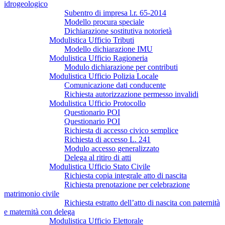
idrogeologico
Subentro di impresa l.r. 65-2014
Modello procura speciale
Dichiarazione sostitutiva notorietà
Modulistica Ufficio Tributi
Modello dichiarazione IMU
Modulistica Ufficio Ragioneria
Modulo dichiarazione per contributi
Modulistica Ufficio Polizia Locale
Comunicazione dati conducente
Richiesta autorizzazione permesso invalidi
Modulistica Ufficio Protocollo
Questionario POI
Questionario POI
Richiesta di accesso civico semplice
Richiesta di accesso L. 241
Modulo accesso generalizzato
Delega al ritiro di atti
Modulistica Ufficio Stato Civile
Richiesta copia integrale atto di nascita
Richiesta prenotazione per celebrazione
matrimonio civile
Richiesta estratto dell’atto di nascita con paternità
e maternità con delega
Modulistica Ufficio Elettorale