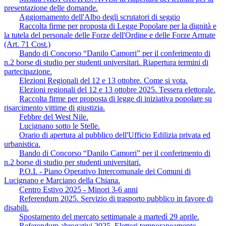
presentazione delle domande.
Aggiornamento dell'Albo degli scrutatori di seggio
Raccolta firme per proposta di Legge Popolare per la dignità e
la tutela del personale delle Forze dell'Ordine e delle Forze Armate
(Art. 71 Cost.)
Bando di Concorso “Danilo Camorri” per il conferimento di
n.2 borse di studio per studenti universitari. Riapertura termini di
partecipazione.
Elezioni Regionali del 12 e 13 ottobre. Come si vota.
Elezioni regionali del 12 e 13 ottobre 2025. Tessera elettorale.
Raccolta firme per proposta di legge di iniziativa popolare su
risarcimento vittime di giustizia.
Febbre del West Nile.
Lucignano sotto le Stelle.
Orario di apertura al pubblico dell'Ufficio Edilizia privata ed
urbanistica.
Bando di Concorso “Danilo Camorri” per il conferimento di
n.2 borse di studio per studenti universitari.
P.O.I. - Piano Operativo Intercomunale dei Comuni di
Lucignano e Marciano della Chiana.
Centro Estivo 2025 - Minori 3-6 anni
Referendum 2025. Servizio di trasporto pubblico in favore di
disabili.
Spostamento del mercato settimanale a martedì 29 aprile.
Referendum abrogativi 2025. Elettori temporaneamente