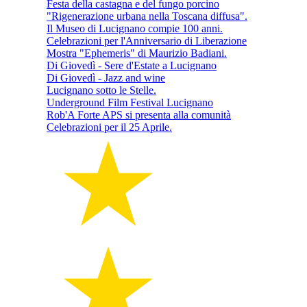
Festa della castagna e del fungo porcino
"Rigenerazione urbana nella Toscana diffusa".
Il Museo di Lucignano compie 100 anni.
Celebrazioni per l'Anniversario di Liberazione
Mostra "Ephemeris" di Maurizio Badiani.
Di Giovedì - Sere d'Estate a Lucignano
Di Giovedì - Jazz and wine
Lucignano sotto le Stelle.
Underground Film Festival Lucignano
Rob'A Forte APS si presenta alla comunità
Celebrazioni per il 25 Aprile.