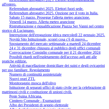
all'estero.
Referendum abrogativi 2025. Elettori fuori sede.
Referendum abrogativi 2025. Opzione per il voto in Italia.
Sabato 15 marzo. Prosegue l'allerta meteo arancione.
Venerdì 14 marzo. Allerta meteo arancione
Ristrutturazione e riqualificazione Piazza Ser Vanni nel centro
storico di Lucignano.
Interruzione dell'erogazione idrica mercoledì 22 gennaio 2025.
Novità Sito Istituzionale, scopri cosa c'è di nuovo...
Spostamento del mercato settimanale a martedì 24 dicembre
24 e 31 dicembre chiusura al pubblico degli uffici comunali
Convocazione Consiglio comunale per il 21 dicembre 2024
Possibili ritardi nell'espletamento dell'accesso agli atti alle
pratiche edilizie.
Attività di macellazione domiciliare dei suini e degli ovicaprini
per uso familiare. Regolamento
Numero di continuità assistenziale
Nuovi orari ZTL
Monitoraggio mosca dell'olivo
Istituzione di separati uffici di stato civile per la celebrazione di
matrimoni civili e costituzione di unioni civili.
Peste Suina Africana.
Cimitero Comunale - Esumazioni
Albo dei Presidenti di seggio elettorale