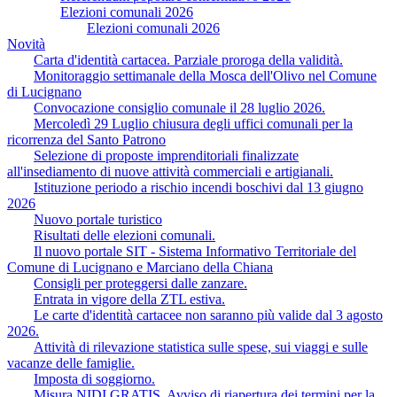
Elezioni comunali 2026
Elezioni comunali 2026
Novità
Carta d'identità cartacea. Parziale proroga della validità.
Monitoraggio settimanale della Mosca dell'Olivo nel Comune
di Lucignano
Convocazione consiglio comunale il 28 luglio 2026.
Mercoledì 29 Luglio chiusura degli uffici comunali per la
ricorrenza del Santo Patrono
Selezione di proposte imprenditoriali finalizzate
all'insediamento di nuove attività commerciali e artigianali.
Istituzione periodo a rischio incendi boschivi dal 13 giugno
2026
Nuovo portale turistico
Risultati delle elezioni comunali.
Il nuovo portale SIT - Sistema Informativo Territoriale del
Comune di Lucignano e Marciano della Chiana
Consigli per proteggersi dalle zanzare.
Entrata in vigore della ZTL estiva.
Le carte d'identità cartacee non saranno più valide dal 3 agosto
2026.
Attività di rilevazione statistica sulle spese, sui viaggi e sulle
vacanze delle famiglie.
Imposta di soggiorno.
Misura NIDI GRATIS. Avviso di riapertura dei termini per la